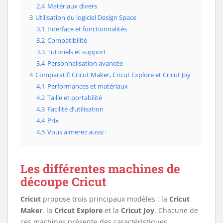
2.4
Matériaux divers
3
Utilisation du logiciel Design Space
3.1
Interface et fonctionnalités
3.2
Compatibilité
3.3
Tutoriels et support
3.4
Personnalisation avancée
4
Comparatif: Cricut Maker, Cricut Explore et Cricut Joy
4.1
Performances et matériaux
4.2
Taille et portabilité
4.3
Facilité d’utilisation
4.4
Prix
4.5
Vous aimerez aussi :
Les différentes machines de
découpe Cricut
Cricut
propose trois principaux modèles : la
Cricut
Maker
, la
Cricut Explore
et la
Cricut Joy
. Chacune de
ces machines présente des caractéristiques