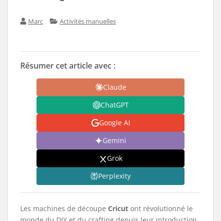
Marc
Activités manuelles
Résumer cet article avec :
Claude
ChatGPT
Google AI
Gemini
Grok
Perplexity
Les machines de découpe
Cricut
ont révolutionné le
monde du DIY et du crafting depuis leur introduction.