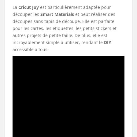
La
Cricut Joy
est particulièrement adaptée pour
découper les
Smart Materials
et peut réaliser des
découpes sans tapis de découpe. Elle est parfaite
pour les cartes, les étiquettes, les petits stickers et
autres projets de petite taille. De plus, elle est
incroyablement simple à utiliser, rendant le
DIY
accessible à tous.