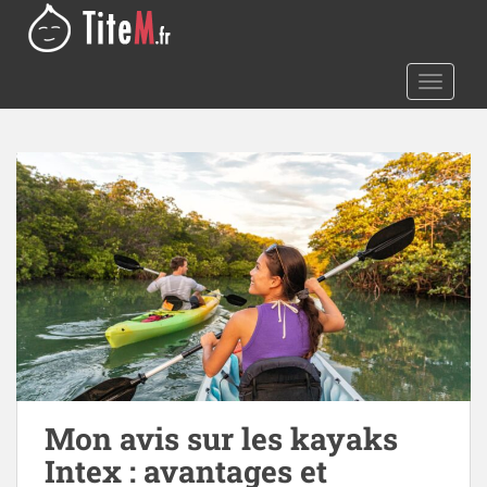
S
k
i
TOGGLE
p
t
o
m
a
i
n
c
o
n
t
e
n
t
Mon avis sur les kayaks
Intex : avantages et