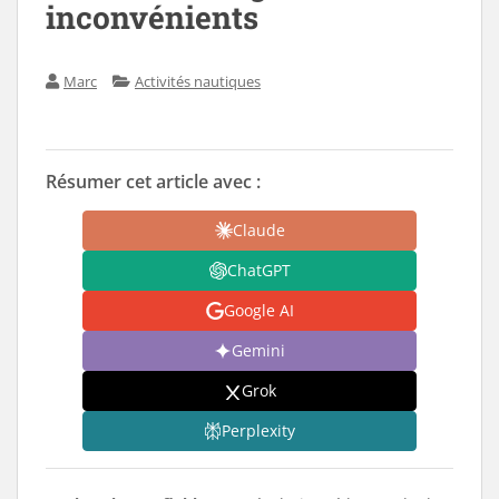
inconvénients
Marc
Activités nautiques
Résumer cet article avec :
Claude
ChatGPT
Google AI
Gemini
Grok
Perplexity