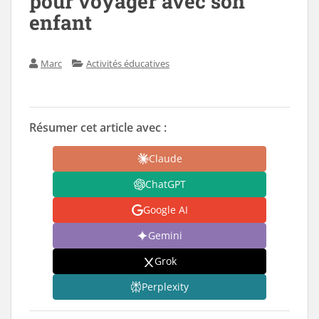
pour voyager avec son
enfant
Marc
Activités éducatives
Résumer cet article avec :
Claude
ChatGPT
Google AI
Gemini
Grok
Perplexity