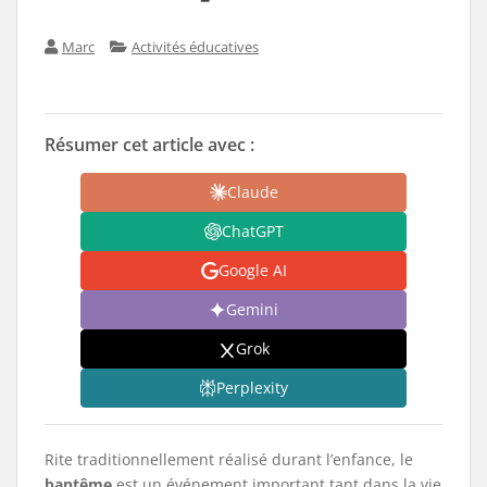
Marc
Activités éducatives
Résumer cet article avec :
Claude
ChatGPT
Google AI
Gemini
Grok
Perplexity
Rite traditionnellement réalisé durant l’enfance, le
baptême
est un événement important tant dans la vie