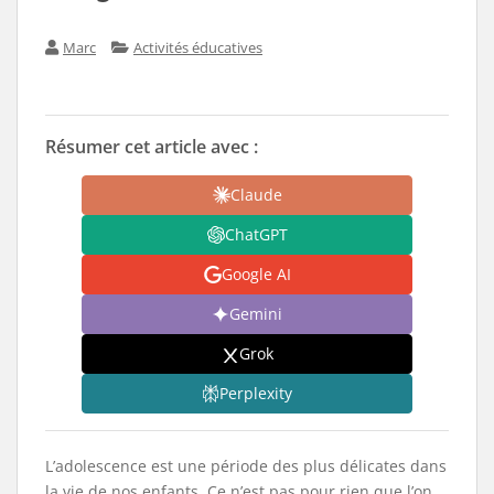
Marc
Activités éducatives
Résumer cet article avec :
Claude
ChatGPT
Google AI
Gemini
Grok
Perplexity
L’adolescence est une période des plus délicates dans
la vie de nos enfants. Ce n’est pas pour rien que l’on