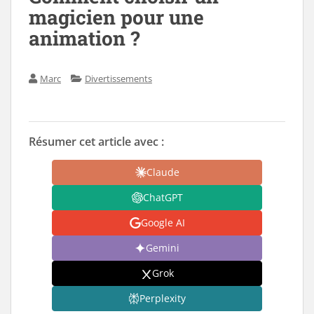
magicien pour une
animation ?
Marc
Divertissements
Résumer cet article avec :
Claude
ChatGPT
Google AI
Gemini
Grok
Perplexity