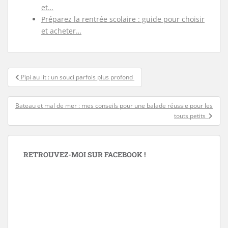
et…
Préparez la rentrée scolaire : guide pour choisir
et acheter…
Navigation
Pipi au lit : un souci parfois plus profond
de
l’article
Bateau et mal de mer : mes conseils pour une balade réussie pour les
touts petits
RETROUVEZ-MOI SUR FACEBOOK !