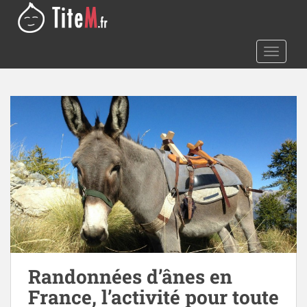
S
k
i
TOGGLE
p
t
o
m
a
i
n
c
o
n
t
e
n
t
Randonnées d’ânes en
France, l’activité pour toute