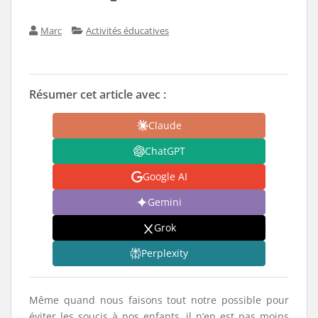
Marc
Activités éducatives
Résumer cet article avec :
Claude
ChatGPT
Google AI
Gemini
Grok
Perplexity
Même quand nous faisons tout notre possible pour
éviter les soucis à nos enfants, il n’en est pas moins