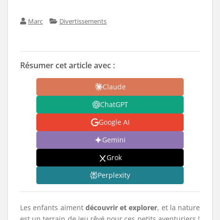
Marc
Divertissements
Résumer cet article avec :
Claude
ChatGPT
Google AI
Gemini
Grok
Perplexity
Les enfants aiment
découvrir et explorer
, et la nature
est un terrain de jeu rêvé pour ces petits aventuriers !